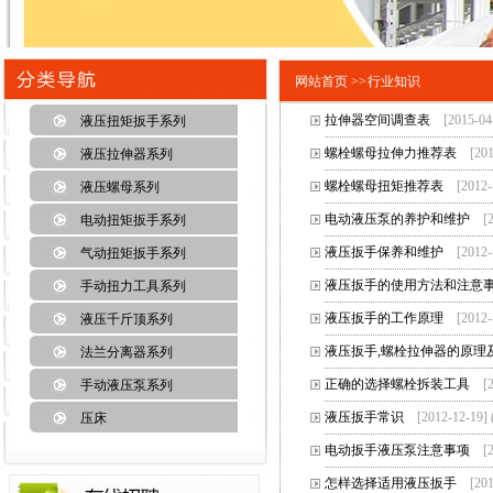
网站首页 >>
行业知识
拉伸器空间调查表
[2015-0
液压扭矩扳手系列
螺栓螺母拉伸力推荐表
[20
液压拉伸器系列
螺栓螺母扭矩推荐表
[2012
液压螺母系列
电动液压泵的养护和维护
[
电动扭矩扳手系列
液压扳手保养和维护
[2012
气动扭矩扳手系列
液压扳手的使用方法和注意
手动扭力工具系列
液压扳手的工作原理
[2012
液压千斤顶系列
液压扳手,螺栓拉伸器的原理
法兰分离器系列
正确的选择螺栓拆装工具
[
手动液压泵系列
液压扳手常识
[2012-12-19
压床
电动扳手液压泵注意事项
[
怎样选择适用液压扳手
[20