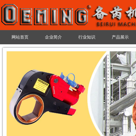
网站首页
企业简介
行业知识
产品展示